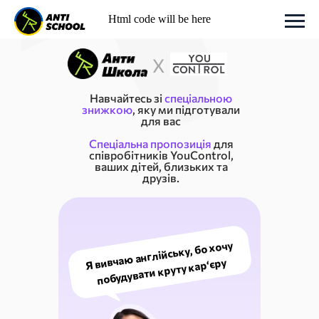
Html code will be here
X
Навчайтесь зі
спеціальною
знижкою
, яку ми підготували
для вас
Спеціальна
пропозиція
для
співробітників YouControl,
ваших дітей, близьких та
друзів.
Я вивчаю англійську, бо хочу
побудувати круту кар‘єру