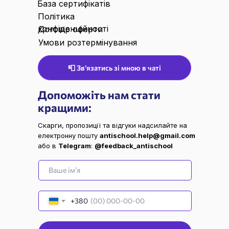
База сертифікатів
Політика
конфіденційності
Договір оферти
Умови розтермінування
📮 Звʼязатись зі мною в чаті
Допоможіть нам стати
кращими:
Скарги, пропозиції та відгуки надсилайте на
електронну пошту
antischool.help@gmail.com
або в
Telegram
:
@feedback_antischool
Ваше ім’я
+380