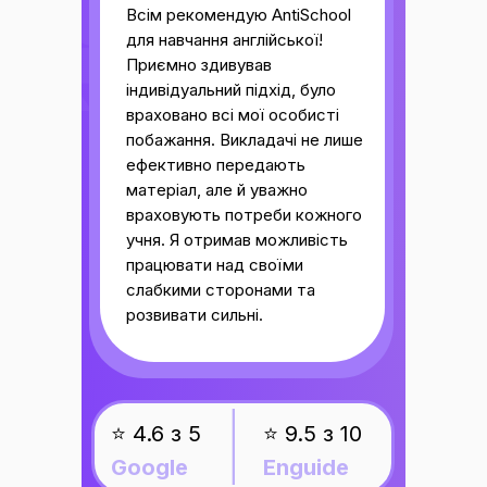
Всім рекомендую AntiSchool
для навчання англійської!
Приємно здивував
індивідуальний підхід, було
враховано всі мої особисті
побажання. Викладачі не лише
ефективно передають
матеріал, але й уважно
враховують потреби кожного
учня. Я отримав можливість
працювати над своїми
слабкими сторонами та
розвивати сильні.
_______
⭐ 4.6 з 5
⭐ 9.5 з 10
Google
Enguide