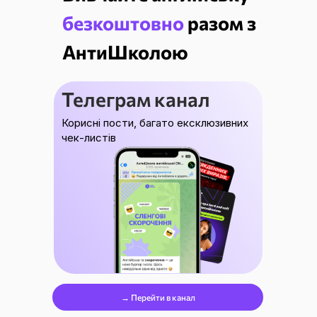
безкоштовно
разом з
АнтиШколою
Телеграм канал
Корисні пости, багато ексклюзивних
чек-листів
→ Перейти в канал