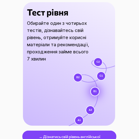
Тест рівня
Обирайте один з чотирьох
тестів, дізнавайтесь свій
рівень, отримуйте корисні
матеріали та рекомендації,
проходження займе всього
7 хвилин
C2
C2
C1
C1
B2
B2
B1
B1
A2
A2
A1
A1
→ Дізнатись свій рівень англійської