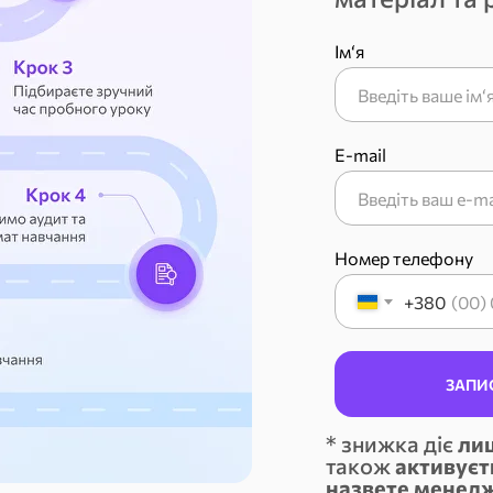
Ім‘я
E-mail
Номер телефону
+380
ЗАПИ
* знижка діє
лиш
також
активуєт
назвете менед