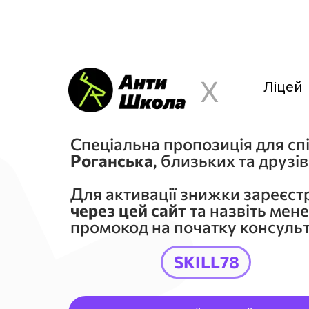
X
Ліцей
Спеціальна пропозиція для сп
Роганська
, близьких та друзів
Для активації знижки зареєс
через цей сайт
та назвіть мен
промокод на початку консульта
SKILL78