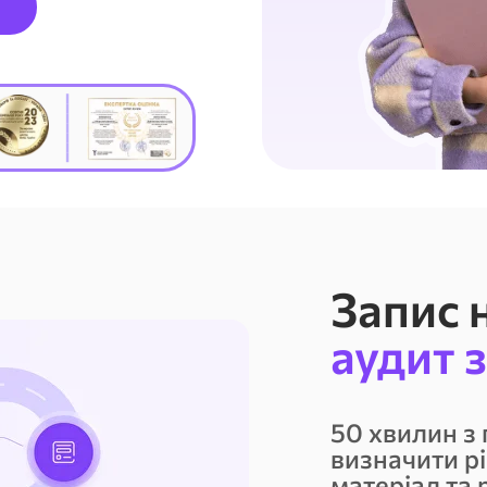
_______
Запис 
аудит 
50 хвилин з
визначити р
матеріал та