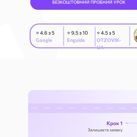
БЕЗКОШТОВНИЙ ПРОБНИЙ УРОК
_______
_______
_______
⭐ 4.6 з 5
⭐ 9.5 з 10
⭐ 4.5 з 5
Google
Enguide
OTZOVIK-
UA