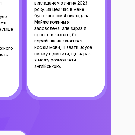
2 279 грн
викладачем з липня 2023
ї!
24 УРОКИ
року. За цей час в мене
Запишіться на
було загалом 4 викладача.
було
Майже кожним я
сті
безкоштовний
задоволена, але зараз я
е лише
16 060 грн
просто в захваті, бо
Пробний урок
перейшла на заняття з
ступ
Зворотний зв'язок
носієм мови, її звати Joyce
ожного
15 257 грн
и
від вчителя
і можу відмітити, що зараз
ість
я можу розмовляти
Отримай
англійською.
ірка
Більше 20
комплексний аудит
тренажерів
Пробний урок
від топ репетитора
Отримай комплексний
БЕЗКОШТОВНО
аудит від топ репетитора
БЕЗКОШТОВНО
Записатись →
Записатись →