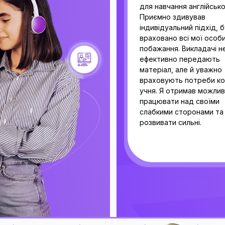
иска
для навчання англійсько
48 УРОКІВ
48 УРОКІВ
Приємно здивував
індивідуальний підхід, 
враховано всі мої особи
побажання. Викладачі н
29 760 грн
12 720 грн
ефективно передають
матеріал, але й уважно
Безлімітний до
Безлімітне
враховують потреби к
26 784 грн
10 812 грн
до платформ
відвідування
учня. Я отримав можлив
працювати над своїми
слабкими сторонами та
лосування за нові
розвивати сильні.
Регулярна перев
теми щотижня
домашки
В
6 УРОКІВ
24 УРОКИ
жного четверга
4 615 грн
7 080 грн
аємо в настолки
4 384 грн
6 372 грн