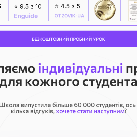
_______
_______
_______
_______
⭐ 4.5 з 5
5
⭐ 9.5 з 10
Enguide
OTZOVIK-UA
БЕЗКОШТОВНИЙ ПРОБНИЙ УРОК
ляємо
і
ндивідуальні
п
для кожного студент
Школа випустила більше 60 000 студентів, ось
кілька відгуків,
хочете стати наступним
?