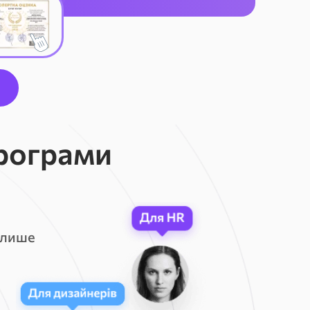
рограми
а
 лише