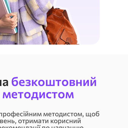
на
безкоштовний
з методистом
 професійним методистом, щоб
івень, отримати корисний
 рекомендації по навчанню