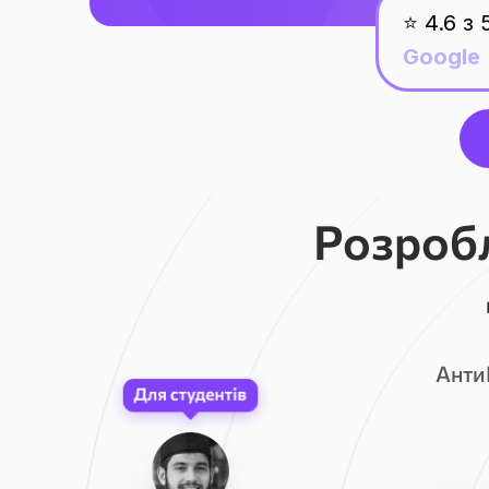
⭐ 4.6 з 
Google
Розроб
Анти