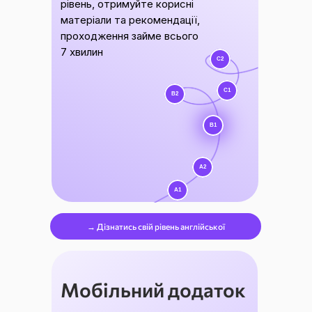
рівень, отримуйте корисні
матеріали та рекомендації,
проходження займе всього
7 хвилин
C2
C2
C1
C1
B2
B2
B1
B1
A2
A2
A1
A1
→ Дізнатись свій рівень англійської
Мобільний додаток