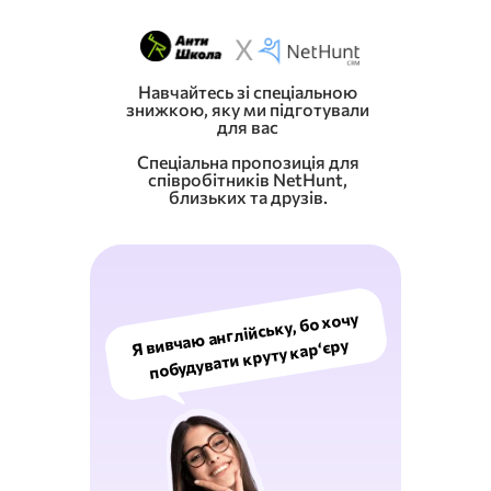
X
Навчайтесь зі спеціальною
знижкою, яку ми підготували
для вас
Спеціальна пропозиція для
співробітників NetHunt,
близьких та друзів.
Я вивчаю англійську, бо хочу
побудувати круту кар‘єру